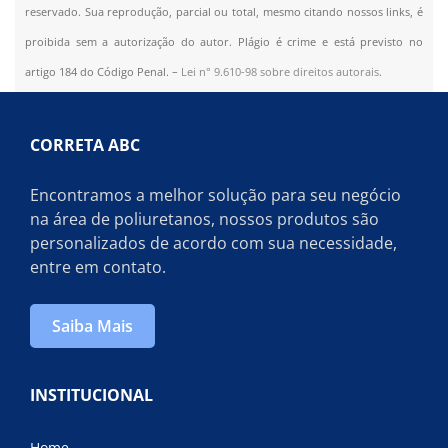
reservado. Sua reprodução, parcial ou total, mesmo citando nossos links, é
proibida sem a autorização do autor. Plágio é crime e está previsto no
artigo 184 do Código Penal. –
Lei n° 9.610-98 sobre direitos autorais
.
CORRETA ABC
Encontramos a melhor solução para seu negócio
na área de poliuretanos, nossos produtos são
personalizados de acordo com sua necessidade,
entre em contato.
Saiba Mais
INSTITUCIONAL
Home