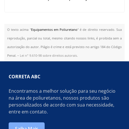
O texto acima "
Equipamentos em Poliuretano
" é de direito reservado. Sua
reprodução, parcial ou total, mesmo citando nossos links, é proibida sem a
autorização do autor. Plágio é crime e está previsto no artigo 184 do Código
Penal. –
Lei n° 9.610-98 sobre direitos autorais
.
CORRETA ABC
Encontramos a melhor solução para seu negócio
na área de poliuretanos, nossos produtos são
personalizados de acordo com sua necessidade,
entre em contato.
Saiba Mais