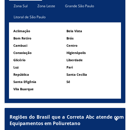
Zona Sul
Zona Leste
Grande São Paulo
Litoral de São Paulo
Aclimação
Bela Vista
Bom Retiro
Brás
Cambuci
Centro
Consolação
Higienópolis
Glicério
Liberdade
Luz
Pari
República
Santa Cecília
Santa Efigênia
Sé
Vila Buarque
Regiões do Brasil que a Correta Abc atende com
Equipamentos em Poliuretano