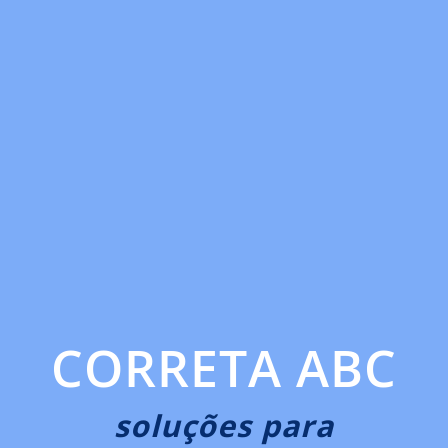
CORRETA ABC
soluções para