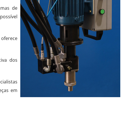
pumas de
possível
 oferece
tiva dos
ialistas
peças em